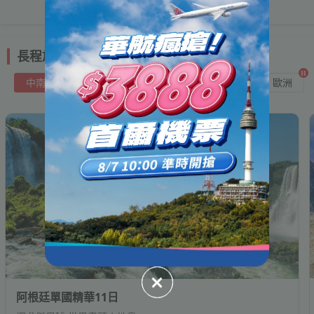
長程旅行推薦
中南美
熱門地點
美加
土埃
紐澳
歐洲
阿根廷單國精華11日