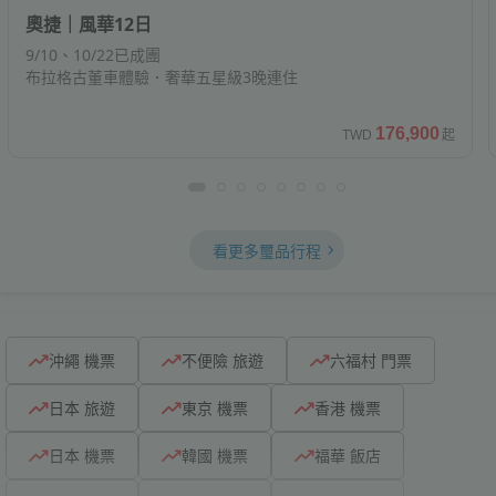
奧捷｜風華12日
9/10、10/22已成團
布拉格古董車體驗．奢華五星級3晚連住
176,900
TWD
起
看更多璽品行程
沖繩 機票
不便險 旅遊
六福村 門票
日本 旅遊
東京 機票
香港 機票
日本 機票
韓國 機票
福華 飯店
圓山 飯店
兄弟 飯店
臺南 飯店
沖繩 自由行
釜山 機票
福岡 機票
煙波 飯店
凱達 飯店
東日本 飯店
xpark水族館 門...
大阪 機票
沖繩 機票
不便險 旅遊
六福村 門票
日本 旅遊
東京 機票
香港 機票
日本 機票
韓國 機票
福華 飯店