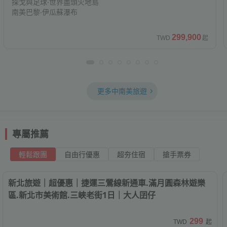
探戈與足球‧世界盡頭火地島
南美巴黎‧伊瓜蘇瀑布
299,900
TWD
起
更多中南美旅遊
專屬推薦
輕鬆跟團
自由行優惠
超夯住宿
搶手票券
台灣
，新北市
新北旅遊｜超優惠｜捷運三鶯線新通車.滿月圓森林遊樂
區.新北市美術館.三峽老街1日｜大人囝仔
299
TWD
起