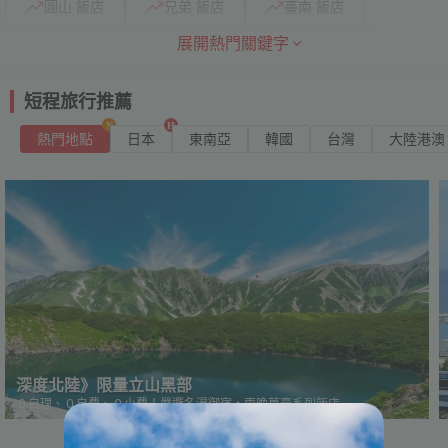
圓山 飯店
兄弟 飯店
臺南 飯店
展開熱門關鍵字
沖繩 自由行
釜山 機票
福岡 機票
煙波 飯店
凱達 飯店
東日本 飯店
短程旅行推薦
熱門地點
日本
東南亞
韓國
台灣
大陸港澳
深度北陸》限量立山黑部
０自理、０自費、０小費！嚴選名湯御宿・兩晚萬豪系列飯店