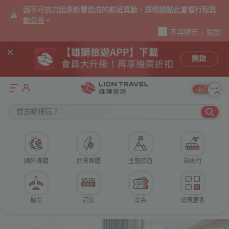
因不可抗力因素影響造成的航班異動，詳情
請點此查看行程異
動公告
。
不再顯示
|
關閉
想去哪裡玩？
國外團體
台灣團體
主題旅遊
自由行
機票
訂房
票券
發現更多
走進捷克童話，邂逅布拉格
華麗歐洲 北義深度遊
紐西蘭｜此生必去絕美世界盡頭
突尼西亞｜星際大戰首部曲場景
北歐夢幻極光之旅
關島｜舌尖上的水陸之饌品味美食
早鳥折3千｜特選德瑞13日
瘋世足。阿根廷深度遊
機
旅
雙城堡．世界遺產童話古鎮
多洛米緹秘境，氣候宜人避暑好去處
但尼丁峽谷觀光列、得獎有機酒莊、藍光螢火蟲
藍白海岸、撒哈拉沙漠四輪傳動車＋駱駝遊
極光狩獵、帝王蟹、極光船、破冰船
希爾頓酒店海鮮餐廳．日航酒店海景自助餐．KARERA秀
旅遊指南十大最佳旅遊地-德國巴伐利亞＋瑞士瓦萊州
走訪梅西家鄉。伊瓜蘇瀑布飯店。世界最大冰川
票
遊