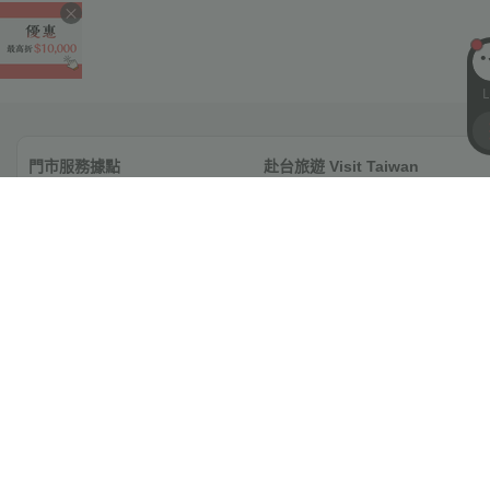
L
門市服務據點
赴台旅遊 Visit Taiwan
旅遊資訊
聯盟平台
菁英招募
企業永續
投資人專區
聯絡雄獅
台灣台北市114內湖區石潭路151號
旅遊產品由 雄獅旅行社股份有限公司 提供
代表人：王文傑