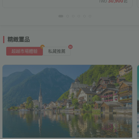
湖、
纜
膠
水
太
南
遊
三
輪、
紅
圖
直
｜
物
藍
火
30,900
TWD
起
井
｜
保
果
晚
村.
艇
宴．
產、
六
日
拉
旭
車、
囊
上
陽
怡
｜
大
熊
花
佛
飛、
阿
館、
湖
車、
outlet
高
瀑
冰
五
落
坑
免
當
日
│
拉
山
三
列
星
溫
島
吉
峽
本
渡
塔、
早
爾
巨
溫
水
看更多早鳥優惠
五
雄
布.
棒
星．
羽
道
小
地
｜
高
車.
北
島
車、
球、
泉
美
隆
灣
城、
假
婆
鳥
巴
石
泉、
上
日|
出
松
一
免
松
4
費
五
【高
雄
奇
極
大
甘
沉
區、
境
坡、
全
三
村、
羅
購
尼
陣、
藍
巴
不
發
島
日
小
橙
日
星
雄
來
美
熊
吊
川
浸
河
｜
新
覽
晚
餵
摩
熱
亞、
倫
冰
士、
精緻璽品
進
遊
｜
費
香
飯
直
回
博
｜
橋、
洞、
藝
內
保
加
｜
溫
食
火
氣
北
敦
洞
環
免
船.
高
｜
秘
店
飛】
物
超越市場體驗
私藏推薦
保
絕
紅
術
吉
證
坡、
斯
泉
鴕
山
球
馬
塔
｜
球
稅
品
雄
高
境.
館
住
景
白
｜
普
五
檳
德
｜
鳥
騎
｜
其
｜
夢
影
店
酒
出
雄
奢
3
鶴
三
燈
入
車
星
城
哥
九
｜
馬
旅
頓、
莊
幻
城
溫
發
來
華
日
雅
大
塔
住
｜
諾
｜
爾
州
無
賞
展
科
園
交
瑪
泉
回
享
纜
｜
五
早
富
全
摩
全
購
日
折
索
飯
響
利
五
沐
車
高
星
鳥
特
覽
進/
覽
物
出、
3,000
沃
店
曲
歐
日
溫
｜
雄
萬
享
檳
哥
海
｜
｜
泉
玩
出
豪
優
城
本
神
冬
高
二
樂
發
惠
哈
廟
季
雄
日
369
根
｜
版
來
出
含
回
稅