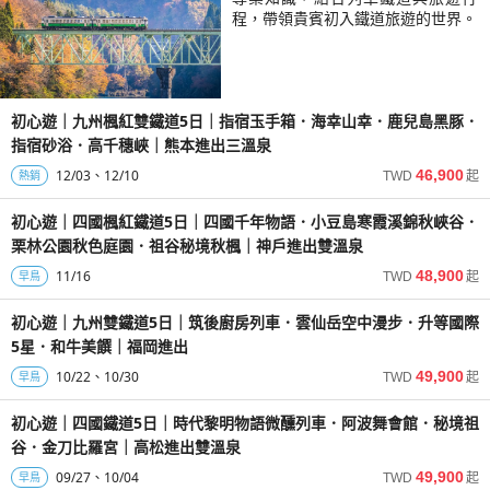
程，帶領貴賓初入鐵道旅遊的世界。
初心遊｜九州楓紅雙鐵道5日｜指宿玉手箱．海幸山幸．鹿兒島黑豚．
指宿砂浴．高千穗峽｜熊本進出三溫泉
12/03
12/10
46,900
熱銷
TWD
起
初心遊｜四國楓紅鐵道5日｜四國千年物語．小豆島寒霞溪錦秋峽谷．
栗林公園秋色庭園．祖谷秘境秋楓｜神戶進出雙溫泉
11/16
48,900
早鳥
TWD
起
初心遊｜九州雙鐵道5日｜筑後廚房列車．雲仙岳空中漫步．升等國際
5星．和牛美饌｜福岡進出
10/22
10/30
49,900
早鳥
TWD
起
初心遊｜四國鐵道5日｜時代黎明物語微醺列車．阿波舞會館．秘境祖
谷．金刀比羅宮｜高松進出雙溫泉
09/27
10/04
49,900
早鳥
TWD
起