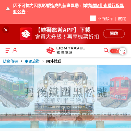
因不可抗力因素影響造成的航班異動，詳情
請點此查看行程異
鐵
四
JR
當
希
體
最
宛
曾
動公告
。
道
國
東
鐵
望
驗
美
如
獲
不再顯示
|
關閉
初
初
初
初
初
澳
初
與
三
日
道
更
專
景
乘
日
海
鐵
本
心
心
心
心
心
旅
長
洲
屬
觀
上
經
心
岸
道
的
遊
天
於
列
神
新
遊
遊
遊
遊
遊
｜
遊
TWD
TWD
TWD
TWD
TWD
TWD
TWD
線
制
SATONO
中，
數，
關
車"雪
隱
聞
｜
｜
｜
｜
｜
甘
｜
初
初
初
關
楓
09/05
輕
🏆
初
初
12/03
12/10
09/27
12/03
09/27
12/03
10/31
12/10
10/04
12/10
10/04
12/10
46,900
49,900
49,900
46,900
49,900
259,000
46,900
早鳥
早鳥
早鳥
熱銷
早鳥
早鳥
上
霸，
觀
希
想
東
月
少
評
九
楓
四
九
四
號
九
心
心
心
西
紅
奢
國
心
心
起
起
起
起
起
起
起
的
特
光
望
找
的
花"
女
選
州
紅
國
州
國
郵
州
遊
遊
遊
輕
星
行
際
遊
遊
移
別
列
好
與
過
，
海
為
TWD
TWD
TWD
TWD
TWD
TWD
TWD
TWD
TWD
楓
九
鐵
楓
鐵
輪
楓
初
初
初
初
初
澳
初
動
包
車
的
眾
去
滿
上
十
│
｜
│
奢
鑰
│
金
｜
｜
雄獅旅遊
主題旅遊
國外鐵道
09/12
11/16
10/19
09/06
11/13
09/08
08/30
09/03
11/16
09/08
11/14
10/25
10/29
09/13
11/16
10/29
12/17
64,900
48,900
53,900
59,900
72,900
67,900
66,900
49,900
48,900
早鳥
早鳥
獨家
熱銷
獨家
熱銷
熱銷
限量
早鳥
紅
州
道
紅
道
式
紅
餐
車
從
心
心
心
心
心
景
不
洲
與
載
列
大
心
東
四
獨
行
珍
關
旅
丹
四
起
起
起
起
起
起
起
起
起
廳
企
2024
點
同，
現
新
車"丹
推
雙
雙
5
雙
5
火
雙
遊
遊
遊
遊
遊
｜
遊
北
國
家
｜
稀
東
獎
後
國
TWD
TWD
TWD
TWD
TWD
TWD
TWD
列
劃，
年
多
更
代，"西
潟
後
薦
鐵
鐵
日
鐵
日
車.
鐵
｜
｜
｜
｜
｜
南
｜
春
楓
企
奈
旅
伊
｜
鐵
楓
初
輕
輕
珍
08/17
輕
楓
關
初
11/16
10/22
10/22
11/16
10/22
10/22
09/19
10/30
10/30
10/30
10/30
09/21
48,900
49,900
49,900
48,900
49,900
136,000
49,900
早鳥
早鳥
早鳥
早鳥
早鳥
熱銷
車，
限
春
時
加
武
一
鐵
觀
道
道
｜
道
｜
穿
道
四
九
九
四
九
半
九
夏
紅
劃
良
獨
豆
輕
道
紅
心
奢
奢
稀
奢
紅
西
心
起
起
起
起
起
起
起
車
量
天
間
深
52
切
道"，
光
5
5
時
5
時
越
5
國
州
州
國
州
球
州
EMOTION
鐵
★
青
家
鐵
奢
黑
鐵
遊
行
行
旅
行
五
輕
遊
箱
席
開
停
度
席
最
前
列
TWD
TWD
TWD
TWD
TWD
TWD
TWD
TWD
日
日
代
日
代
紅
日
楓
雙
雙
楓
雙
最
雙
初
星
星
初
星
初
外
餐
次
道
始
楓
留，
丹
的
首
至
道
美
行
往
松
車
道
｜
│
｜
｜
│
星
奢
｜
09/27
10/20
09/11
09/26
10/30
11/16
09/06
09/27
10/04
12/04
11/13
11/17
09/08
10/04
11/20
11/22
09/13
49,900
67,900
65,900
78,900
67,900
67,900
59,900
49,900
早鳥
獨家
限量
獨家
早鳥
早鳥
熱銷
早鳥
｜
｜
黎
｜
黎
土
｜
紅
鐵
鐵
紅
鐵
大
鐵
型
!!
營
心
光
光
心
光
多
體
福"—
好
海
首
心
廳
5
浪
吉
發
│
｜
海
5
四
東
山
四
關
輕
行
四
起
起
起
起
起
起
起
起
簡
運，
感
驗，
專
事
之
位
指
筑
明
指
明
大
指
鐵
道
道
鐵
道
熱
道
遊
燦
燦
遊
燦
遊
列
日
漫
｜
｜
豪
關
上
日
國
北
陰
國
東
奢
｜
國
TWD
TWD
TWD
TWD
TWD
TWD
約
以
受
或
屬
物。"一
京
的
宿
後
物
宿
物
陸.
宿
道
5
5
道
5
帶
5
｜
爛
爛
｜
爛
｜
車
｜
SATONO
神
近
華
西
列
｜
鐵
獨
山
三
楓
｜
奈
鐵
星
珍
🏆
珍
輕
楓
輕
星
12/10
11/30
10/05
10/22
10/05
12/10
10/30
49,900
51,900
49,900
49,900
49,900
49,900
早鳥
早鳥
早鳥
早鳥
早鳥
熱銷
內
日
當
享
優
萬
都。"志
「伊
玉
廚
語
玉
語
愛
玉
5
日
日
5
日
雨
日
楓
Ｘ
Ｘ
九
Ｘ
楓
企
四
觀
戶
鐵
列
近
車
四
道
家
陽
鐵
紅
志
良
道
光
稀
國
稀
奢
紅
奢
光
起
起
起
起
起
起
部
文
地
受
雅
三
摩
予
手
房
微
手
微
麗
手
日
｜
｜
日
｜
林
｜
紅
高
高
州
高
紅
劃
國
光
六
最
車
鐵
｜
國