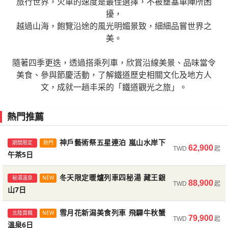
旅行世界，火車的速度是最佳選擇，不被壅塞車陣所困
本
進
本
進
本
園
牛
牛
園
牛
首
牛
際
少
神
等
神
際
與
是
予
島
飯
車．
x
史
里
旅。
國
時
伊
六
筑
神
產
庭
遊
十
山
天
台．
1
庭
谷．
熊
學
包
宮．
嵐
都
谷．
年
松．
強
語・
五
｜
溫
年
日
子
豪
列
迪
日
5
只
道
雙
關
5
擾，
溫
踏
進
出
進
出
的
海
徜
土
進
秋
美
美
秋
美
台
美
5
女
隱
國
隱
5
灘
天
店．
阿
海
代
予
甲
後
號
中
園．
覽
三
千
窗
海
晚．
園．
金
野
禪
棟．
中
溪
千
金
物
熊
心
NIPPONIA
星．
保
泉．
物
｜
號．
星
車．
格
｜
日
見
四
鐵
西
日
暖。
出
軌
號"
徉
佐
越過山海，飽覽沿途的風光明媚景致，細細品嘗世界之
出
雙
出
雙
出
色
饌
饌
色
饌
太
饌
星．
湯
少
際
少
星．
物
空
會
波
森
黎
灘
與
廚
觀
尊
祖
船．
間
年
洞
女
開
祖
刀
大
庭．
雲
禪
夜
手
刀
語．
野
願
古
大
住
神
語．
伊
三
鑰
兩
萬
伊
｜
SATONO
秘
道
近
｜
車
跡。
飽
在
時
美。
三
溫
三
溫
三
庭
｜
｜
庭
｜
陽
｜
和
屋．
女
5
女
和
語．
步
津
舞
茶．
明
&
藝
房
光
寺．
谷
大
堂．
楓
｜
小
運
谷
比
社．
下
之
寺
楓
觀
比
神
大
神
民
井
米
勝
神
予
島
宿
晚
豪
予
時
觀
湯
｜
鐵
時
門，
窗
覽
高
代
溫
泉
溫
泉
溫
園．
福
福
園．
福
能
福
牛
尾
湯
星．
湯
牛
神
道．
若
會
天
&
時
術
列
列
日
秘
志
世
紅・
溫
屋．
勝
秘
羅
福
瀨
上
湖
四
音
羅
隱
社．
社．
家
川
其
寺
隱
灘
天
2
國
宿・
灘
代
光
│
JW
雙
代
隨
外
奧
貴
黎
泉
泉
泉
祖
岡
岡
祖
岡
小
岡
美
道
屋．
和
屋．
美
隱
伊
松
館．
橋
隨著四季更迭，透過搭乘列車，欣賞沿線美景、品味當令
伊
代
相
車．
車．
本
境
集
界
秋
泉
和
尾
境
宮
島
美
隈
遊
季
三
宮
少
之
日
侘
包
是
鐵
能
林
古
美
明
少
物
空
連
際
名
物
黎
列
冬
萬
鐵
黎
谷
進
進
谷
進
火
進
饌
紅
秘
牛
秘
饌
少
豆
城．
秘
立
而
予
黎
遇．
雙
十
不
登
都
物
秋
落
遺
蟹
5
牛
寺．
秋
美食、參與節慶活動，了解鐵道歷史相關文化及地方人
｜
會
術
研
船．
櫻・
十
｜
女
光
寂
棟・
道
星
學
女
語．
步
泊・
五
花
語．
明
車
季
豪
道
明
來
秘
出
出
秘
出
車
斷
海
文
語」。
出
｜
葉
境
美
境
｜
女
全
豬
境
伊
灘
明
嵐
星
二
楓
美
產
和
日
溫
蕎
楓
高
津
館．
吾
渡
海
三
高
湯
鬼
古
祖
湖
鑰
禪
湯
文，成就一趟丰采的「鐵道觀光之旅」。
神
道．
名
星．
燈
神
&
│
藏
星
｜
&
是
變
洋
化
這
境
境
9
福
散
祖
饌
祖
福
湯
景
苗
祖
根
物
物
山
4047．
湖
｜
景．
枯
牛・
泉
麥
｜
松
若
主
美
良
女
間
松
屋．
怒
寺．
谷
上
2
庭．
屋．
隱
伊
花
大
祭・
隱
伊
日
王
鑰
JW
伊
「故
換
與
氛
些
秋
秋
日
岡
策．
谷．
｜
谷．
岡
屋．
公
代
谷．
舟
語．
語・
水
升
青
神
御
山
秘
｜
麵
神
進
松
廚
學
瀨
小
堂．
進
秘
川．
天
秘
秘
晚・
下
秘
少
豆
燈
井
限
少
予
本
纜
宿
萬
予
鄉
的
道
圍
列
熱門推薦
楓
楓
進
秘
台
福
台
進
尾
園．
湖
金
屋．
中
NIPPONIA
鏡
等
池．
戶
藥
水．
境
6
職
戶
出
城．
鐵
｜
溪
屋
世
出
境
猪
空
境
境．
比
瀨
境
女
全
祭
川
定
女
灘
五
車．
2
豪．
灘
的」
富
地
的"青
車
｜
｜
出
境
中
岡
中
出
道
神
遊
刀
大
津
古
下
國
由
進
園
大
三
日
人
進
雙
三
板
高
谷
松
界
雙
祖
苗
露
楓
川
叡
美
祖
湯
氣
景
雙
士
日
鐵
丹
香
以
湯
物
星
銀
連
最
物
神
神
祖
出
進
出
紅
秘
覽
比
阪
溪
民
午
際
利
出
息
│5
阪
千
山
本
吉"，
漆
絕
出
溫
景
燒．
松
小
阪
遺
溫
谷．
代
台．
紅
越
山
術
谷．
神戶藝術祭五星連泊 嵐山水岸下
屋．
公
夜
道
嵐
屋．
語．
之
山
泊・
強
語．
期間限定
熱門
62,900
TWD
起
戶
戶
美
谷
發
出
發
畫
鄉
一
佳
葉
堂
船．
羅
五
谷
家
茶．
5
高
雙
日
國
楓・
筷
雙
泉
松
廣
進
火
牛・
產
泉
台
湖
海
｜
小
千
館．
台
尾
園．
楓・
湖
溪
尾
中
宿．
溫
名
心
中
午茶5日
景，
卷
村
秒
沿
進
進
楓
｜
｜
散
島
夢
宮
星
紅
包
京
星．
原
溫
際
VISON
體
溫
島
島
出
車
伊
枯
中
遊
女
高
江
年
主
中
道
神
宅
上
夜
道
津
東
泉．
花
願
津
串
—"富
風
穿
途
出
出
景．
高
高
策．
天
幻
｜
1
葉
棟・
都
和
鐵
泉
五
私
驗．
泉
│
宮
雙
│
勢
山
出
船．
小
松
戶．
楓
廚
出
紅
秘
邸
秘
楓
紅
溪
北
暖
燈
神
溪
冬天限定暖爐列車四秘湯 藏王銀
秘湯溫泉
NEW
起
士
光
越
景
88,900
雙
雙
台
松
松
秘
窗
五
高
晚．
TWD
起
散
祖
千
牛
道．
星
人
京
溫
島
溫
溫
溫
水．
發
溫
屋．
進
靜
紅・
鐵
發
葉
堂
庭
境．
四
葉
谷
伊
爐
祭
社．
谷
在
View
美
1300
色
山7日
溫
溫
中
進
進
境
洞
色
松
開
策．
谷
手
美
銀
連
露
都
泉
6
泉
泉
泉
大
｜
泉
和
出
岡
秋
板
｜
散
島
園
川
季
散
紅
地
勢
列
特
景。
雙
年
侘
和
紅
泉
泉
出
出
出
祖
｜
沼
進
運
臥
秘
觀
饌
山
泊
台
秘
人
5
日
急"
5
在
｜
前
阪
嚴
高
三
牛
雙
抹
蟹
燒．
高
策．
天
饗
越
櫻・
策．
葉
熊
車
夜
寂
葉
雪月花新潟美食列車 飛驒牛秋蟹
北陸賞楓
NEW
發
雙
雙
情、
谷
溫
│5
出
勝
—
移
的
選
79,900
龍
境
音
｜
溫
｜
美
境
日
日
5
國
TWD
起
松
鐵
溫
溫
茶
和
廣
松
秘
窗
宴・
小
海
秘
散
野
烤
楓・
古
散
溫泉6日