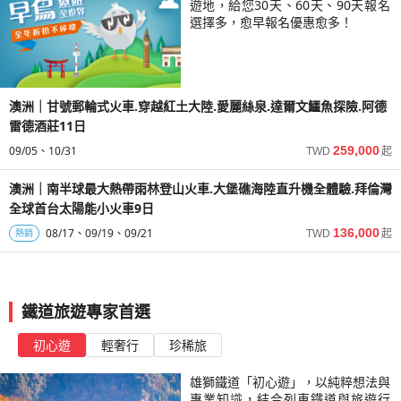
遊地，給您30天、60天、90天報名
選擇多，愈早報名優惠愈多！
澳洲｜甘號郵輪式火車.穿越紅土大陸.愛麗絲泉.達爾文鱷魚探險.阿德
雷德酒莊11日
09/05
10/31
259,000
TWD
起
澳洲｜南半球最大熱帶雨林登山火車.大堡礁海陸直升機全體驗.拜倫灣
全球首台太陽能小火車9日
08/17
09/19
09/21
136,000
熱銷
TWD
起
鐵道旅遊專家首選
初心遊
輕奢行
珍稀旅
雄獅鐵道「初心遊」，以純粹想法與
專業知識，結合列車鐵道與旅遊行