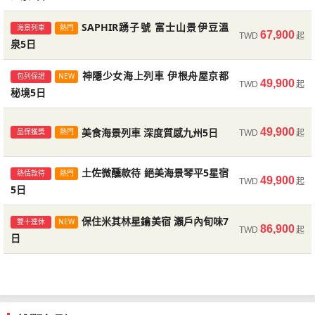
飲
窗
動
奈
當
｜
溫
溫
楓
泉
日
雙
尾
山
楓
三
福
泉．
5
學
三
日
際
進
道
泉
泉
體
牛・
島
進
境
洞
絕
江
女
境
策．
大
魷
宅
寺．
策．
食、
外
美
良
地
高
景．
5
溫
寺．
莊
紅
十
岡
山
日
宿
千
五
出
7
｜
驗．
秘
宮
出
祖
｜
美
戶．
小
祖
臥
社．
魚．
邸
天
臥
文
是
術
時
食
SAPHIR踴子號 富士山景伊豆溫
海景列車
熱門
松
台
日
泉
蕎
秋
｜
三
進
居
｜
院
星
67,900
雙
日
6
溫
境
島
雙
谷
溫
倒
靜
屋
谷
龍
福
JR
庭
空
龍
TWD
起
化
不
館
代。
材
泉5日
進
中
麥
色
高
間
出
倉
5
｜
連
溫
日
泉
三
6
溫
楓
泉
映
岡
松
楓
山
島
五
園
露
山
的
斷
列
日
製
出
出
麵
庭
松
堂．
庫．
日
5
泊
溫
變
雅
車"瑰
千
本
日
作
景．
5
長
抹
阪
景．
莊
會
能
饗
台．
莊
神隱少女海上列車 伊根舟屋京都
包列保證
NEW
雙
發
職
暖
園．
進
世
溫
換
麗
原
而
日
｜
宿
楓・
台
日
谷
茶
牛・
台
秋
津
線
宴・
海
秋
49,900
TWD
起
秘境5日
邂
的
山
生
成
溫
｜
人
金
出
界
泉
5
│
VISON
中
寺・
體
伊
中
色
若
海
絕
女
色
逅。
富
海
神
的
泉
高
漆
刀
雙
遺
雙
日
東
私
出
志
驗．
勢
出
庭
松
岸
美
小
庭
士
號
話
美
松
筷
比
溫
產
鐵
京
人
發
摩
溫
溫
發
園．
城．
列
倒
屋．
園．
美食海景列車 深度質感九州5日
49,900
品保獲獎
熱門
山
列
列
食，
TWD
起
進
體
羅
泉
枯
道
進
露
｜
溫
泉
泉
｜
金
三
車．
映
和
金
畫
車"上
車"天
讓
出
驗．
宮
山
5
名
台
高
泉
卷。"伊
享
雅
地"，
｜
遊
高
刀
景
百
長
牛
刀
雙
京
土佐微醺款待 絕美海景琴平5星宿
秋
水．
日
豆
受
讓
客
熱情款待
熱門
古
美
松
｜
宿
5
松
比
松
萬
谷
溫
比
49,900
TWD
起
藍
美
您
體
溫
都
詣
大
5日
屋
學
進
6
│
日
進
羅
島
夜
寺・
泉
羅
寶
食
發
驗
泉
秘
｜
阪
出
宿
出
日
東
出
宮
│
景
志
｜
宮
石
微
現
充
境
愛
國
保住米其林星鑰美宿 瀨戶內旬味7
｜
雙
京
雙
秋
溫
摩
6
秋
雙十連休
NEW
舞
醺
山
滿
86,900
TWD
起
三
媛
際
5
溫
進
溫
日
詣
泉
溫
日
詣
孃
時
陰
四
千
松
五
日
泉
名
泉
｜
5
號"
刻。
泉
獨
國
｜
院
山
星
—
有
魅
古
愛
日
｜
愛
｜
探
古
力
進
連
屋
媛
6
媛
索
老
的
5
出
泊
出
松
日
松
伊
而
熱
日
雙
｜