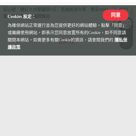
初心遊｜楓紅九州雙鐵道5日｜筑後廚房列車．雙星4047．升等國際5
同意
星．和牛美饌｜福岡進出
Cookies 設定：
12/10
49,900
早鳥
TWD
起
為確保網站正常運行並為您提供更好的網站體驗。點擊「同意」
LiLi
或繼續使用網站，即表示您同意放置所有的Cookie，如不同意請
關閉本網站。如需更多有關Cookie的資訊，請查閱我們的
隱私保
更多行程
收藏
護政策
比較
世界各地區鐵道
紀錄
中國大陸
澳洲
自由行|超奢華絲路夢享號列車.金秋胡楊林季.西寧喀什7日|兩人成行