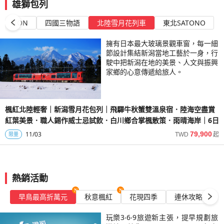
山
山
雄獅包列
豆
嶄
情
溫
5
進
進
半
新
款
泉
日
出
出
MOTION
四國三物語
北陸雪月花列車
東北SATONO
島
的
待!
的
日
雙
雙
魔
本
擁有日本最大玻璃景觀車窗，每一細
溫
溫
法
之
節設計集結新潟當地工藝於一身，行
泉
泉
之
美。
駛中把新潟在地的美景、人文與振興
旅，
家鄉的心意傳遞給旅人。
體
驗
奢
華
楓紅北陸輕奢｜新潟雪月花包列｜飛驒牛秋蟹雙溫泉宿．陸海空盡賞
魅
紅葉美景．職人錫作威士忌試飲．白川鄉合掌楓散策．雨晴海岸｜6日
力
11/03
79,900
限量
TWD
起
與
自
然
和
諧。
熱銷活動
早鳥最高折萬元
秋意楓紅
花現四季
連休攻略
玩樂3‧6‧9旅遊新主張，提早規劃旅