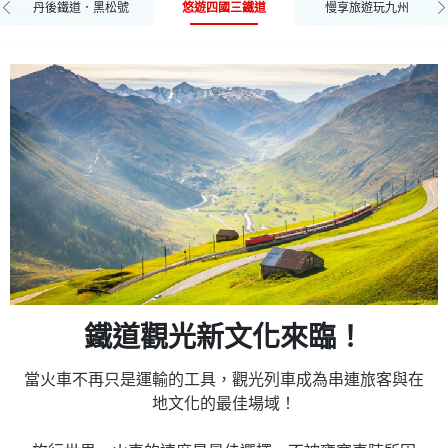
5
★
雙
道
雙
摩
青
5
燦
旅
際
旅
行
星
行
燦
裝
「故
特
團
旅
千
之
灘
丹後鐵道．黑松號
悠遊四國三鐵道
慢享旅遊玩九州
TWD
TWD
TWD
TWD
TWD
TWD
TWD
TWD
箱．
列
醺
箱．
醺
絲
箱．
｜
筑
筑
｜
筑
登
筑
九
松
松
雙
松
九
星
輕
初
初
初
│
千
列
甲
新
SAPHIR
雙
京
千
潢
日
鄉」
浪
色
鐵
體
6
行，
鐵
尺
之
風"如
丹
物
日
爛
│
金
｜
│
鑰
｜
爛
10/05
10/18
08/30
11/28
10/03
11/13
09/11
10/05
10/25
11/25
11/14
12/04
10/29
12/05
11/16
49,900
89,900
66,900
77,900
75,900
72,900
65,900
49,900
熱銷
獨家
熱銷
早鳥
熱銷
獨家
限量
熱銷
海
車．
列
海
列
泉.
海
四
後
後
四
後
山
後
州
物
物
鐵
物
州
講
(SATO)
光
奢
心
心
心
住
難
打
物
同
語」、
米
年
車
與
LesSaveurs
踴
鐵
都
年
｜
漫
道
日
道
風
吉
｜
Ｘ
東
旅
四
關
珍
山
Ｘ
起
起
起
起
起
起
起
起
究。
來
幸
雙
車．
幸
車．
宿、
以
達
造
語"，
一
穿
幸
國
廚
廚
國
廚
火
廚
雙
語
語
道
語
雙
燦
行
遊
遊
遊
其
物
│
藝
志
子
道
三
物
時
只
｜
｜
│
｜
｜
時
高
北
獎
國
東
稀
陰
高
TWD
TWD
TWD
TWD
TWD
一
命
體
預
您
一
道
梭
山
星
阿
山
阿
爾
山
千
房
房
千
房
車.
房
鐵
｜
｜
5
｜
鐵
爛
│
│
｜
｜
林
語．
保
術
摩
號．
｜
重
語．
代
見
神
伊
東
保
神
代
松
賞
｜
楓
雙
旅
山
松
星
輕
楓
輕
楓
星
11/30
09/08
10/08
09/27
09/03
11/04
10/04
10/29
12/17
51,900
67,900
62,900
49,900
49,900
早鳥
熱銷
熱銷
早鳥
熱銷
趟
名。
驗、
約
至
趟
開
山
幸．
4047．
波
幸．
波
文
幸．
年
列
列
年
列
大
列
道
四
四
日
四
道
Ｘ
關
東
四
丹
綠
小
住
相
味
三
JW
奏
小
黎
SATONO
話
予
武
住
戶
黎
物
楓
輕
紅
鐵
獨
陽
物
光
奢
紅
奢
紅
光
起
起
起
起
起
EMOTION
平
餐
之
福
巡
往
川
鹿
升
舞
鹿
舞
鱷
鹿
物
車．
車．
物
車．
堡
車．
5
國
國
｜
國
5
高
東
北
國
後
色
豆
三
遇．
覺
島
萬
x
豆
明
觀
甜
灘
SPCIAX
犬
六
明
語
獨
奢
雙
道
家
雙
語
燦
行
米
行
五
燦
列
時
食，
極
時
禮
伊
秘
TWD
TWD
TWD
TWD
TWD
TWD
兒
等
會
兒
會
魚
兒
語．
雲
雲
語．
雲
礁
雲
日
楓
雙
筑
雙
日
松
伊
秋
鐵
鐵
初
珍
關
初
初
指
島
晚
嵐
列
天
豪．
海
島
物
光
點
&
特
山
甲
物
車
｜
列
家
為
行
上
鐵
刻。"信
6
立
首
勢
鐵
境
｜
爛
│
其
│
星
爛
11/30
09/08
11/19
10/03
11/16
11/30
11/20
11/25
11/17
11/21
12/05
11/22
51,900
67,900
79,900
75,900
67,900
51,900
早鳥
早鳥
早鳥
熱銷
早鳥
早鳥
島
國
館．
島
館．
探
島
小
仙
仙
小
仙
海
仙
｜
紅
鐵
後
鐵
｜
物
豆
楓
道
道
讓
車
心
稀
西
心
心
您
宿，
濃
山
志
的
南
寒
溫
山
車
空
最
森
寒
語
列
海
時
急．
英
與
語
四
企
｜
道
日
發
道
四
Ｘ
關
林
關
輕
Ｘ
起
起
起
起
起
起
黑
際
秘
黑
秘
險.
黑
人
穿
豆
岳
岳
豆
岳
推
與
陸
六
連
摩
「四
岳
筑
鐵
道
廚
道
筑
語
鐵
絕
5
黑
遊
旅
輕
遊
遊
奧
霞
泉．
水
｜
步
強
茶．
霞
微
車
景
代
米
迪
藝
微
國
劃
關
6
│
｜
｜
國
高
東
珍
東
奢
高
TWD
TWD
TWD
TWD
TWD
體
越
薦
您
文
峰
的
國
豚．
5
境
豚．
境
阿
豚．
島
空
空
島
空
直
空
後
道
5
房
5
後
｜
道
景
日
松
｜
｜
奢
｜
│
入
溪
天
鏡
保
道．
心
天
溪
醺
│
列
黎
其
格
術
醺
雙
★
西
日
長
近
神
雙
松
伊
稀
雙
｜
松
初
輕
珍
楓
🏆
初
11/29
11/28
09/06
12/10
09/18
09/08
09/13
53,900
77,900
59,900
49,900
59,900
早鳥
早鳥
熱銷
早鳥
熱銷
驗
東
雄
介
列
與
藍
千
指
星．
祖
指
祖
德
指
寒
中
中
寒
中
升
中
廚
5
日
列
日
廚
四
│
只
｜
海
四
四
行
楓
東
瀨
錦
元
下
住
伊
願
橋
錦
列
日
車
明
林
萬
相
列
鐵
只
近
｜
野
鐵
話
鐵
物
豆
旅
鐵
志
物
心
奢
稀
紅
國
心
起
起
起
起
起
到
北
獅
紹
車"
富
風，
年
宿
和
谷．
宿
谷．
雷
宿
霞
漫
漫
霞
漫
機
漫
房
日
｜
車．
｜
房
國
豪
見
時
上
國
國
｜
紅
北
溪
秋
台
午
米
豆
神
立
秋
車．
本
｜
&
三
豪
遇．
車．
道
見
鐵
伊
六
最
甜
道
語
鐵
｜
道
摩
語
遊
行
旅
米
際
遊
海
南
鐵
雄
—
山
優
物
TWD
TWD
TWD
TWD
TWD
TWD
砂
牛
金
砂
金
德
砂
溪
步．
步．
溪
步．
全
步．
列
｜
伊
雲
伊
列
楓
華
線
代
列
楓
楓
奈
九
在
流．
峽
高
茶．
其
全
社．
伊
峽
阿
五
三
千
星
宿・
嵐
阿
5
線
雙
予
文
新
點
5
景、
｜
部，
道
道
獅
關
穿
灣
6
雅
之
語」，
｜
｜
│
│
其
金
｜
11/29
10/20
09/15
11/19
08/30
11/29
10/13
11/20
10/25
11/10
11/21
10/29
53,900
67,900
84,900
79,900
66,900
53,900
早鳥
獨家
早鳥
熱銷
早鳥
早鳥
更
更
更
更
更
浴．
美
刀
浴．
刀
酒
浴．
錦
升
升
錦
升
體
升
車．
伊
予
仙
予
車．
紅
列
鐵
黎
車
紅
紅
良
州
地
美
十
谷．
不
原
「輕
京
鐵
林
越
景
的
侘
奢
根
以
谷．
波
星
晚
年
高
名
山
波
日
SATONO
鐵
灘
錢
LesSaveurs
海
日
四
│
西
日
風
四
四
東
東
林
旅
四
起
起
起
起
起
起
多
多
多
多
多
高
饌
比
高
比
莊
高
秋
等
等
秋
等
驗.
等
食、
管
雙
予
灘
岳
灘
奢
道
時
懷
華
及
雙
鐵道觀光新文化來臨！
鐵
車
道
明
｜
雙
雙
青
雙
列
和
栗
纜
都
星
公
寂
舟
栗
舞
之
溫
物
尾
花
水
舞
｜
專
道
&
列
志
景
｜
國
豪
雙
│
｜
國
國
北
北
珍
獎
國
行
行
行
行
行
東
是
行」。
「珍
光
石
的
最
千
｜
羅
千
羅
11
千
峽
國
國
峽
國
拜
國
星
灘
&
空
&
星
道
SAPHIR
│
物
京
鐵
鐵
丹
鐵
車
田
林
車．
千
鑰
園．
古
屋．
林
會
宿．
泉．
語．
山．
燈
鏡
會
伊
列
｜
時
車．
摩
列
伊
楓
華
鐵
長
保
楓
楓
獨
北
稀
｜
楓
程
程
程
程
程
北
望
稀
隧
餐
成
新
穗
福
宮
穗
宮
日
穗
谷．
際
際
谷．
際
倫
際
4047．
物
千
中
千
4047．
更
更
更
更
更
5
踴
百
語
都
更
道
道
吉
道
企
湖．
公
猪
手
2
神
寺．
大
公
館．
東
神
NIPPONIA
日
祭・
下
館．
予
│
JW
代
兩
味
車
予
紅
列
道
野
住
紅
紅
家
海
旅
輕
紅
當火車不再只是運輸的工具，觀光列車成為串連旅客與在
人
向
旅」。
道，
車。"能
熟
推
峽
岡
｜
峽
｜
峽
栗
5
5
栗
5
灣
5
多
多
多
多
多
升
語．
年
漫
年
升
多
日
子
選
微
三
5
6
｜
5
劃
世
園
苗
觀
晚・
秘
天
阪
園
秘
北
勝
古
光
限
午
秘
灘
會
萬
黎
晚
覺
｜
灘
鐵
車
｜
六
犬
鐵
雙
★
道
｜
奢
雙
地文化的最佳場域！
的
車
追
登
大
出
｜
進
高
｜
高
｜
行
行
行
行
行
林
星．
星．
林
星．
全
星．
行
等
神
物
步．
物
等
｜
號．
溫
醺
重
日
日
神
日
│
界
秋
代
音
比
堂
空
五
秋
境
伊
寺
民
東
定
茶．
境
&
津
豪．
明
國
列
三
&
道
SAPHIR
JW
文
山
道
熱
鐵
窗
浪
五
尋
里
關
人
行
的
鐵
程
程
程
程
程
熊
出
松
熊
松
熊
程
公
和
和
公
和
球
和
國
隱
語．
升
語．
國
伊
三
泉
列
奏
｜
｜
戶
｜
白
遺
色
湖
三
叡
島
露
星
色
情
祖
還
勢
美
家
歷
照
山
香
之
京
「志
祖
千
若
最
物
際
車
晚
千
5
踴
萬
錢
英
5
道
漫
鐵
西
｜
道