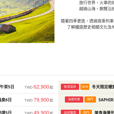
旅行世界，火車的
越過山海，飽覽沿
隨著四季更迭，透過搭乘列車
了解鐵道歷史相關文化及
午茶5日
62,900
冬天限定暖
秘湯溫泉
NEW
TWD
起
溫泉6日
79,900
SAPH
海景列車
熱門
TWD
起
秘境5日
49,900
美食海景列
品保獲獎
熱門
TWD
起