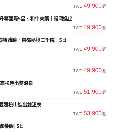
49,900
TWD
起
．升等國際5星．和牛美饌｜福岡進出
49,900
TWD
起
漆筷體驗．京都秘境三千院｜5日
49,900
TWD
起
49,900
TWD
起
｜高松進出雙溫泉
51,900
TWD
起
愛媛松山進出雙溫泉
53,900
TWD
起
御藥園│5日