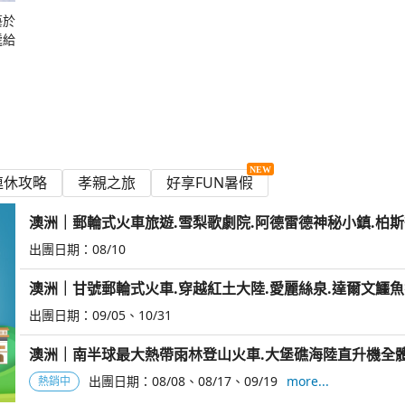
藝於
遞給
連休攻略
孝親之旅
好享FUN暑假
澳洲｜郵輪式火車旅遊.雪梨歌劇院.阿德雷德神秘小鎮.柏斯
出團日期：
08/10
澳洲｜甘號郵輪式火車.穿越紅土大陸.愛麗絲泉.達爾文鱷魚
出團日期：
09/05
10/31
澳洲｜南半球最大熱帶雨林登山火車.大堡礁海陸直升機全體
出團日期：
08/08
08/17
09/19
more...
熱銷中