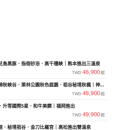
兒島黑豚．指宿砂浴．高千穗峽｜熊本進出三溫泉
46,900
TWD
起
錦秋峽谷．栗林公園秋色庭園．祖谷秘境秋楓｜神戶
48,900
TWD
起
．升等國際5星．和牛美饌｜福岡進出
49,900
TWD
起
館．秘境祖谷．金刀比羅宮｜高松進出雙溫泉