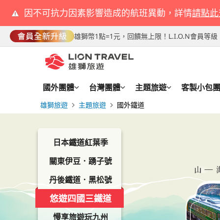
因不可抗力因素影響造成的航班異動，詳情
請點此
雄獅幣1點=1元，回饋無上限！L.I.O.N會員
國外團體
台灣團體
主題旅遊
客製小包
雄獅旅遊
主題旅遊
國外鐵道
鐵道與海岸線上的移動餐廳列車，車箱外型簡約內部裝潢講
四國三鐵道制霸，特別包車企劃，限量席次 !!
JR東日本的SATONO觀光列車從2024年春天開始營運，以
當鐵道旅遊中，希望好的景點多時間停留，多感受當地特
希望更長天數，想找與眾不同，更加深度的體驗，或享受團
體驗專屬於關東的過去與現代，"西武52席至福"— 專屬優
最美景觀列車"雪月花" ，滿載新潟一切最美好事物。"一萬
宛如乘上神隱少女海上列車"丹後鐵道"，前往海之京都。"
曾獲日經新聞評選為十大推薦觀光列車首位的「伊予灘物語
一趟EMOTION列車讓人體驗到海景、美食、東北人的熱情
「故鄉」(SATO)來命名。 平時列車穿越東北南部，不管是
宿、體驗、餐食，為您推薦雄獅鐵道「輕奢行」。
以預約之極上宿，與您介紹雄獅鐵道「珍稀旅」。
行，打造您至福時刻。"信濃六文列車" — 穿越時光隧道，
尺物語"，一趟巡禮立山連峰與富山灣的懷石餐車。"能登里
之風"如同一道開往伊勢志摩的藍風，優雅奢華的成熟大
穿梭山川秘境的「四國千年物語」，以及最新推出的「志國
暖。
車窗還是踏出車門，隨之而來是「故鄉的」氣息美景，串起
歷史的軌跡。窗外是不斷變換的富士山畫卷—"富士View特
海號" 飽覽奧能登海洋與道地日本鄉村風光美景。在移動美
旅。徜徉在高貴古都文化氛圍的"青丹吉"，一秒穿越1300
時代黎明物語」。這些列車以絕佳沿途景色和嚴選當地食材
日本鐵道紅葉季
人情、飲食、文化的溫暖邂逅。
— 窗外是不斷變換的富士山畫卷。"伊豆藍寶石舞孃號" —
列車"瑰麗山海號列車"上享受美食微醺時刻。
的奈良時代。日本原生神話列車"天地"，讓您發現山陰獨有
而成的美食，讓遊客體驗充滿四國魅力的熱情款待!
伊豆半島的魔法之旅，體驗奢華魅力與自然和諧。
而嶄新的日本之美。
關東伊豆．踴子號
丹後鐵道．黑松號
輕
🏆
星
初
楓
珍
楓
楓
悠遊四國三鐵道
奢
國
光
心
紅
稀
紅
紅
TWD
TWD
TWD
TWD
TWD
TWD
TWD
TWD
行
際
燦
遊
五
旅
北
星
83,900
69,900
49,900
64,900
67,900
86,900
79,900
72,900
出團日期：
出團日期：
出團日期：
出團日期：
出團日期：
出團日期：
出團日期：
出團日期：
10/25
10/05
11/03
11/13
09/27
09/12
11/16
10/04
10/29
11/14
11/17
11/02
11/16
11/22
more...
more...
more...
早訂早優惠
熱銷中
熱銷中
早訂早優惠
早訂早優惠
早訂早優惠
限量搶購
獨家特賣
慢享旅遊玩九州