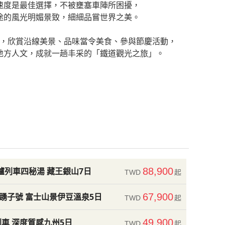
速度是最佳選擇，不被壅塞車陣所困擾，
途的風光明媚景致，細細品嘗世界之美。
，欣賞沿線美景、品味當令美食、參與節慶活動，
地方人文，成就一趟丰采的「鐵道觀光之旅」。
爐列車四秘湯 藏王銀山7日
88,900
TWD
起
67,900
IR踴子號 富士山景伊豆溫泉5日
TWD
起
車 深度質感九州5日
49,900
TWD
起