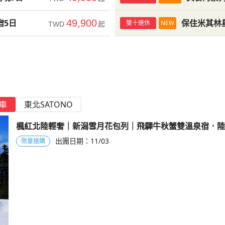
宿5日
49,900
保住米其林
雙十連休
NEW
TWD
起
車
東北SATONO
楓紅北陸輕奢｜新潟雪月花包列｜飛驒牛秋蟹雙溫泉宿．陸
合掌楓散策．雨晴海岸｜6日
出團日期：
11/03
限量搶購