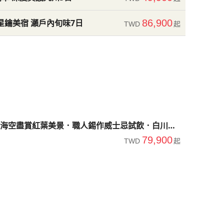
星鑰美宿 瀨戶內旬味7日
86,900
TWD
起
海空盡賞紅葉美景．職人錫作威士忌試飲．白川鄉
79,900
TWD
起