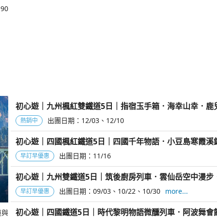
90
初心遊｜九州楓紅雙鐵道5日｜指宿玉手箱．海幸山幸．鹿
出團日期：
12/03
12/10
熱銷中
初心遊｜四國楓紅鐵道5日｜四國千年物語．小豆島寒霞溪
進出雙溫泉
出團日期：
11/16
早訂早優惠
初心遊｜九州雙鐵道5日｜筑後廚房列車．雲仙岳空中漫步
出團日期：
09/03
10/22
10/30
more...
早訂早優惠
初心遊｜四國鐵道5日｜時代黎明物語微醺列車．阿波舞會
道與