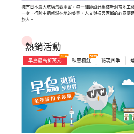
出
勢
出
山
溪
山
阪
古
媛
策．
神
5
｜
｜
阪
出
出
五
溫
五
擁有日本最大玻璃景觀車窗，每一細節設計集結新潟當地工
千
谷
千
出
屋
松
雨
戶
日
高
高
國
四
四
一身，行駛中把新潟在地的美景、人文與振興家鄉的心意傳
溫
泉
溫
年
小
年
雙
出
山
晴
進
松
松
際
溫
溫
旅人。
泉
｜
泉
古
火
古
溫
進
海
出
進
進
5
泉
泉
5
剎．
車
剎．
泉
出
岸
雙
大
大
星
日
大
│
大
雙
｜
溫
阪
阪
｜
阪
溫
阪
溫
6
熱銷活動
泉
出
出
高
星
泉
星
泉
日
四
四
松
鑰
5
鑰
溫
溫
進
早鳥最高折萬元
秋意楓紅
花現四季
宿
日
宿
泉
泉
大
｜
｜
阪
大
大
出
阪
阪
雙
進
進
溫
出
出
泉
四
四
溫
溫
泉
泉