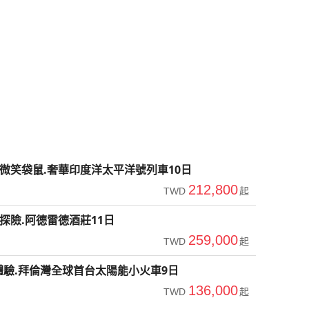
微笑袋鼠.奢華印度洋太平洋號列車10日
212,800
TWD
起
探險.阿德雷德酒莊11日
259,000
TWD
起
驗.拜倫灣全球首台太陽能小火車9日
136,000
TWD
起